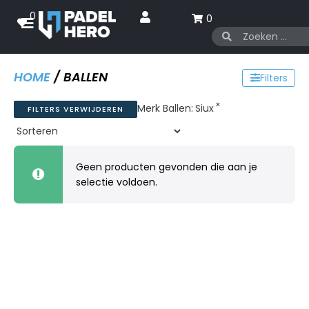
0
0
HOME
/ BALLEN
Filters
×
Merk Ballen
:
Siux
FILTERS VERWIJDEREN
Geen producten gevonden die aan je
selectie voldoen.