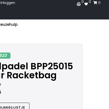
0
0
Inloggen
0
keuzehulp
523
lpadel BPP25015
r Racketbag

5
RLANGLIJSTJE