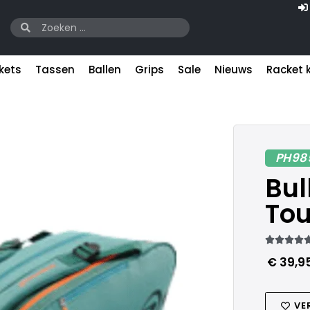
kets
Tassen
Ballen
Grips
Sale
Nieuws
Racket 
PH98
Bul
Tou




€
39,9
VE