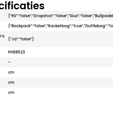
ificaties
{“RS”:”false”,”Dropshot”:”false”,”Siux”:”false”,”Bullpadel
{“Backpack”:”false”,”Racketbag”:”true”,”Dufflebag”:”fa
o’s
{“Ja”:”false”}
PH98523
–
cm
cm
cm