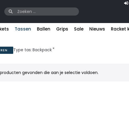
kets
Tassen
Ballen
Grips
Sale
Nieuws
Racket 
×
Type tas
:
Backpack
EREN
producten gevonden die aan je selectie voldoen.