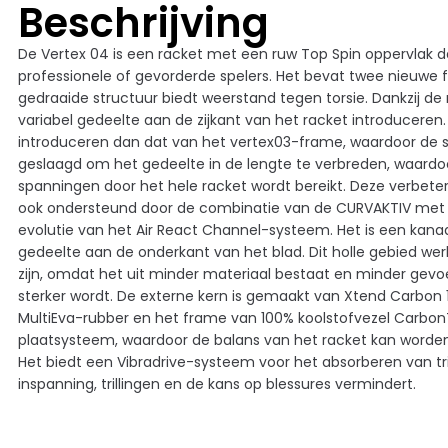
Beschrijving
De Vertex 04 is een racket met een ruw Top Spin oppervlak d
professionele of gevorderde spelers. Het bevat twee nieuw
gedraaide structuur biedt weerstand tegen torsie. Dankzij d
variabel gedeelte aan de zijkant van het racket introduceren. 
introduceren dan dat van het vertex03-frame, waardoor de st
geslaagd om het gedeelte in de lengte te verbreden, waard
spanningen door het hele racket wordt bereikt. Deze verbeter
ook ondersteund door de combinatie van de CURVAKTIV met de
evolutie van het Air React Channel-systeem. Het is een kana
gedeelte aan de onderkant van het blad. Dit holle gebied we
zijn, omdat het uit minder materiaal bestaat en minder gevoe
sterker wordt. De externe kern is gemaakt van Xtend Carbon 
MultiEva-rubber en het frame van 100% koolstofvezel Carbo
plaatsysteem, waardoor de balans van het racket kan worde
Het biedt een Vibradrive-systeem voor het absorberen van tri
inspanning, trillingen en de kans op blessures vermindert.