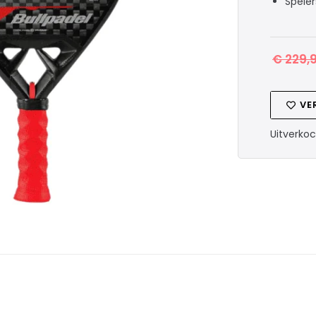
Spele
€
229,
VE
Uitverko