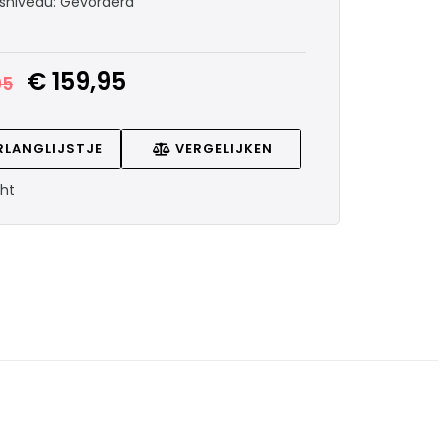
rsniveau: Gevorderd
€
159,95
95
RLANGLIJSTJE
VERGELIJKEN
cht