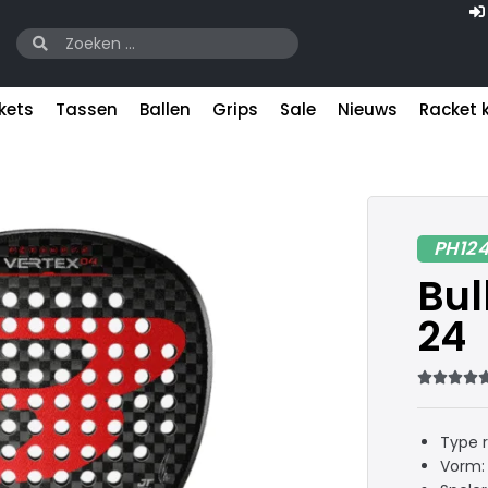
kets
Tassen
Ballen
Grips
Sale
Nieuws
Racket 
PH12
Bul
24




Type 
Vorm: