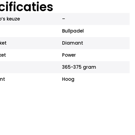
ificaties
’s keuze
–
Bullpadel
ket
Diamant
ket
Power
365-375 gram
nt
Hoog