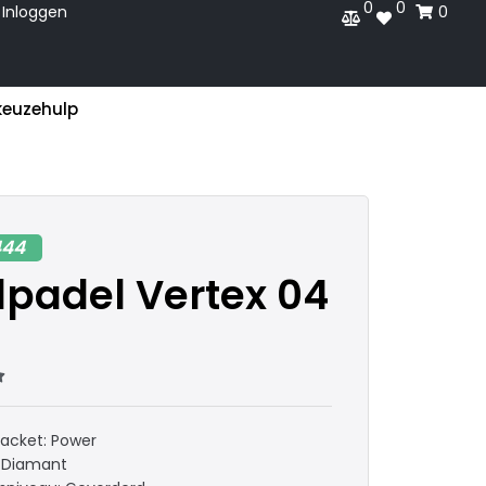
0
0
Inloggen
0
keuzehulp
444
lpadel Vertex 04

racket: Power
 Diamant