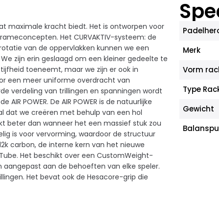
Spec
at maximale kracht biedt. Het is ontworpen voor
Padelhero
e frameconcepten. Het CURVAKTIV-systeem: de
e rotatie van de oppervlakken kunnen we een
Merk
We zijn erin geslaagd om een ​​kleiner gedeelte te
ijfheid toeneemt, maar we zijn er ook in
Vorm rac
oor een meer uniforme overdracht van
Type Rac
de verdeling van trillingen en spanningen wordt
 AIR POWER. De AIR POWER is de natuurlijke
Gewicht
al dat we creëren met behulp van een hol
rkt beter dan wanneer het een massief stuk zou
Balanspu
lig is voor vervorming, waardoor de structuur
12k carbon, de interne kern van het nieuwe
nTube. Het beschikt over een CustomWeight-
n aangepast aan de behoeften van elke speler.
llingen. Het bevat ook de Hesacore-grip die