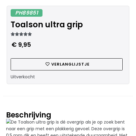
PH89851
Toalson ultra grip





€
9,95
VERLANGLIJSTJE
Uitverkocht
Beschrijving
De Toalson ultra grip is dé overgrip als je op zoek bent
naar een grip met een plakkerig gevoel. Deze overgrip is
0,5 mm dik en heeft een uitstekende duurzaamheid. Niet