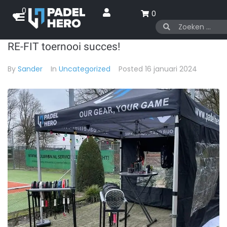
0
0
RE-FIT toernooi succes!
By
Sander
In
Uncategorized
Posted
16 januari 2024