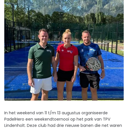
In het weekend van 11 t/m 13 augustus organiseerde
PadelHero een weekendtoernooi op het park van TPV
Lindenholt. Deze club had drie nieuwe banen die net waren