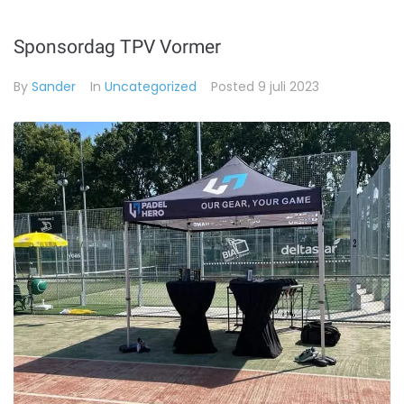
Sponsordag TPV Vormer
By
Sander
In
Uncategorized
Posted
9 juli 2023