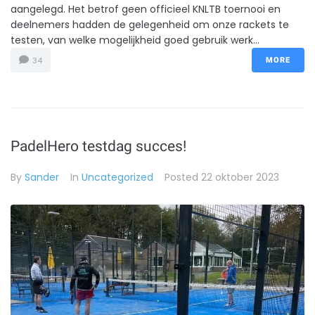
aangelegd. Het betrof geen officieel KNLTB toernooi en
deelnemers hadden de gelegenheid om onze rackets te
testen, van welke mogelijkheid goed gebruik werk...
34
MORE
PadelHero testdag succes!
By
Sander
In
Uncategorized
Posted
22 oktober 2023