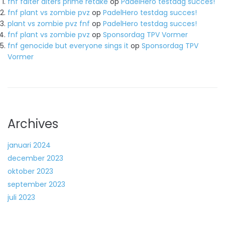
fnf falter alters prime retake
op
PadelHero testdag succes!
fnf plant vs zombie pvz
op
PadelHero testdag succes!
plant vs zombie pvz fnf
op
PadelHero testdag succes!
fnf plant vs zombie pvz
op
Sponsordag TPV Vormer
fnf genocide but everyone sings it
op
Sponsordag TPV
Vormer
Archives
januari 2024
december 2023
oktober 2023
september 2023
juli 2023